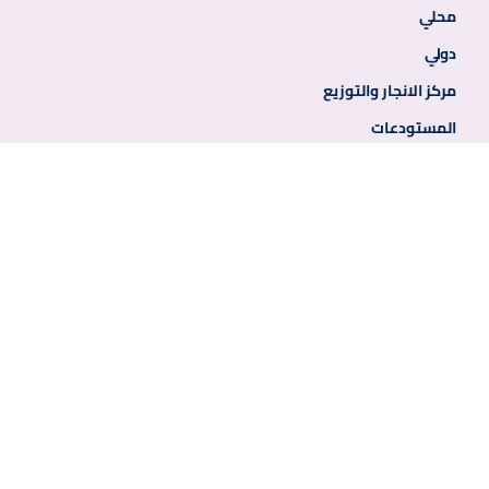
محلي
دولي
مركز الانجار والتوزيع
المستودعات
روابط إضافية
الخدمات الحكومية
وسائل الاعلام
الأخبار‎
روابط أخرى
المناقصات
وظائف