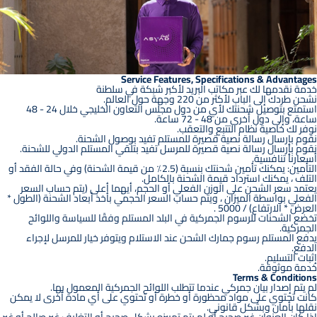
Service Features, Specifications & Advantages
خدمة نقدمها لك عبر مكاتب البريد لأكبر شبكة في سلطنة
نشحن طردك إلى الباب لأكثر من 220 وجهة حول العالم.
استمتع بتوصيل شحنتك لأي من دول مجلس التعاون الخليجي خلال 24 - 48
ساعة، وإلى دول أخرى من 48 - 72 ساعة.
نوفر لك خاصية نظام التتبع والتعقب.
نقوم بإرسال رسالة نصية قصيرة للمستلم تفيد بوصول الشحنة.
نقوم بإرسال رسالة نصية قصيرة للمرسل تفيد بتلقي المستلم الدولي للشحنة.
أسعارنا تنافسية.
التأمين: يمكنك تأمين شحنتك بنسبة (2.5٪ من قيمة الشحنة) وفي حالة الفقد أو
التلف ، يمكنك استرداد قيمة الشحنة بالكامل.
يعتمد سعر الشحن على الوزن الفعلي أو الحجم، أيهما أعلى (يتم حساب السعر
الفعلي بواسطة الميزان ، ويتم حساب السعر الحجمي بأخذ أبعاد الشحنة (الطول *
العرض * الارتفاع) / 5000 .
تخضع الشحنات للرسوم الجمركية في البلد المستلم وفقًا للسياسة واللوائح
الجمركية.
يدفع المستلم رسوم جمارك الشحن عند الاستلام ويتوفر خيار للمرسل لإجراء
الدفع.
إثبات التسليم.
خدمة موثوقة.
Terms & Conditions
لم يتم إصدار بيان جمركي عندما تتطلب اللوائح الجمركية المعمول بها.
كانت تحتوي على مواد محظورة أو خطرة أو تحتوي على أي مادة أخرى لا يمكن
نقلها بأمان وبشكل قانوني.
إذا كان العنوان غير صحيح أو لم يتم تمييزه بشكل صحيح أو التغليف غير صالح أو غير