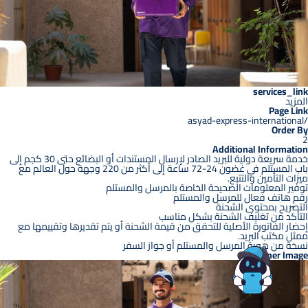
services_link
المزيد
Page Link
/asyad-express-international
Order By
2
Additional Information
خدمة سريعة دولية للبريد الصادر لإرسال المستندات أو البضائع حتى 30 كجم إلى
باب المستلم في غضون 24-72 ساعة إلى أكثر من 220 وجهة حول العالم مع
ميزات التأمين والتتبع.
توفير المعلومات الصحيحة الخاصة بالمرسل والمستلم
رقم هاتف فعال للمرسل والمستلم
التصريح بمحتوى الشحنة
التأكد من تغليف الشحنة بشكل مناسب
إحضار الفاتورة الأصلية للتحقق من قيمة الشحنة أو يتم تقديرها وتقييمها مع
ممثل مكتب البريد.
نسخة من هوية المرسل والمستلم أو جواز السفر
Banner Image